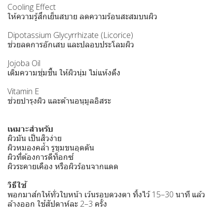
Cooling Effect
ให้ความรู้สึกเย็นสบาย ลดความร้อนสะสมบนผิว
Dipotassium Glycyrrhizate (Licorice)
ช่วยลดการอักเสบ และปลอบประโลมผิว
Jojoba Oil
เติมความชุ่มชื้น ให้ผิวนุ่ม ไม่แห้งตึง
Vitamin E
ช่วยบำรุงผิว และต้านอนุมูลอิสระ
เหมาะสำหรับ
ผิวมัน เป็นสิวง่าย
ผิวหมองคล้ำ รูขุมขนอุดตัน
ผิวที่ต้องการดีท็อกซ์
ผิวระคายเคือง หรือผิวร้อนจากแดด
วิธีใช้
พอกมาส์กให้ทั่วใบหน้า เว้นรอบดวงตา ทิ้งไว้ 15–30 นาที แล้ว
ล้างออก ใช้สัปดาห์ละ 2–3 ครั้ง