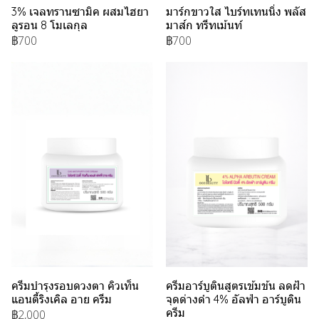
3% เจลทรานซามิค ผสมไฮยา
มาร์กขาวใส ไบร์ทเทนนิ่ง พลัส
ลูรอน 8 โมเลกุล
มาส์ก ทรีทเม้นท์
฿700
฿700
ครีมบำรุงรอบดวงตา คิวเท็น
ครีมอาร์บูตินสูตรเข้มข้น ลดฝ้า
แอนตี้ริงเคิล อาย ครีม
จุดด่างดำ 4% อัลฟ่า อาร์บูติน
ครีม
฿2,000