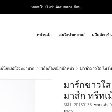
พบกับโปรโมชั่นพิเศษตลอดเดือน
หน้าหลัก
สนใจทำแบรนด์
ผลิตภัณฑ์
คลินิกและโรงพยาบาล
ผลิตภัณฑ์มาส์กหน้า
มาร์กขาวใส ไบร์ทเ
มาร์กขาวใส 
มาส์ก ทรีทเม
SKU : 2F180133
ขายแล้ว 0 
฿700