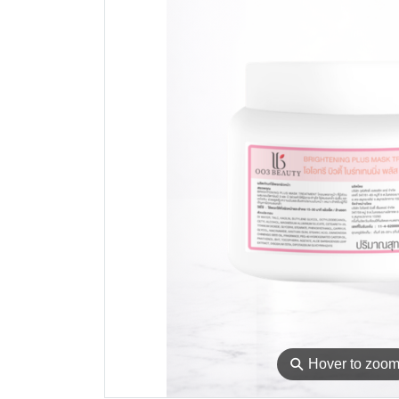
⚲
Hover to zoo