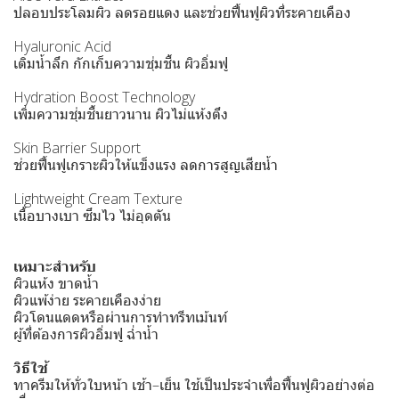
ปลอบประโลมผิว ลดรอยแดง และช่วยฟื้นฟูผิวที่ระคายเคือง
Hyaluronic Acid
เติมน้ำลึก กักเก็บความชุ่มชื้น ผิวอิ่มฟู
Hydration Boost Technology
เพิ่มความชุ่มชื้นยาวนาน ผิวไม่แห้งตึง
Skin Barrier Support
ช่วยฟื้นฟูเกราะผิวให้แข็งแรง ลดการสูญเสียน้ำ
Lightweight Cream Texture
เนื้อบางเบา ซึมไว ไม่อุดตัน
เหมาะสำหรับ
ผิวแห้ง ขาดน้ำ
ผิวแพ้ง่าย ระคายเคืองง่าย
ผิวโดนแดดหรือผ่านการทำทรีทเม้นท์
ผู้ที่ต้องการผิวอิ่มฟู ฉ่ำน้ำ
วิธีใช้
ทาครีมให้ทั่วใบหน้า เช้า–เย็น ใช้เป็นประจำเพื่อฟื้นฟูผิวอย่างต่อ