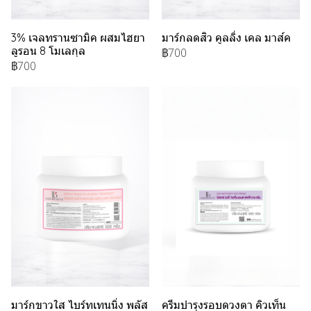
3% เจลทรานซามิค ผสมไฮยา
มาร์กลดสิว คูลลิ่ง เคล มาส์ค
ลูรอน 8 โมเลกุล
฿700
฿700
มาร์กขาวใส ไบร์ทเทนนิ่ง พลัส
ครีมบำรุงรอบดวงตา คิวเท็น