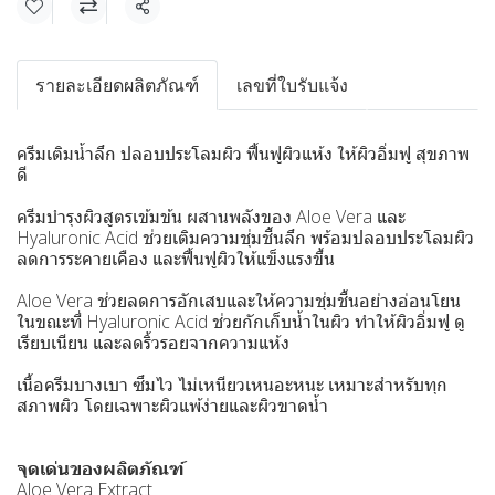
แชร์
รายละเอียดผลิตภัณฑ์
เลขที่ใบรับแจ้ง
ครีมเติมน้ำลึก ปลอบประโลมผิว ฟื้นฟูผิวแห้ง ให้ผิวอิ่มฟู สุขภาพ
ดี
ครีมบำรุงผิวสูตรเข้มข้น ผสานพลังของ Aloe Vera และ
Hyaluronic Acid ช่วยเติมความชุ่มชื้นลึก พร้อมปลอบประโลมผิว
ลดการระคายเคือง และฟื้นฟูผิวให้แข็งแรงขึ้น
Aloe Vera ช่วยลดการอักเสบและให้ความชุ่มชื้นอย่างอ่อนโยน
ในขณะที่ Hyaluronic Acid ช่วยกักเก็บน้ำในผิว ทำให้ผิวอิ่มฟู ดู
เรียบเนียน และลดริ้วรอยจากความแห้ง
เนื้อครีมบางเบา ซึมไว ไม่เหนียวเหนอะหนะ เหมาะสำหรับทุก
สภาพผิว โดยเฉพาะผิวแพ้ง่ายและผิวขาดน้ำ
จุดเด่นของผลิตภัณฑ์
Aloe Vera Extract