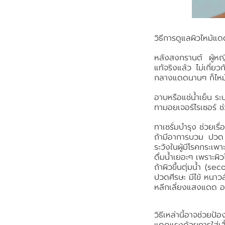
วิธีการดูแลผิวไหม้แ
หลังสงกรานต์ ผู้ห
แท้จริงแล้ว ไม่เกี่
กลางแดดนานๆ ก็ไหม้
อาบหรือแช่น้ำเย็น ร
ทามอยเจอร์ไรเซอร์ ช
ทาเซรั่มบำรุง ช่วยเรื
ถ้ามีอาการบวม ปวด 
ระวังในผู้มีโรคกระเพ
ดื่มน้ำเยอะๆ เพราะผิ
ถ้าผิวขึ้นตุ่มน้ำ 
ปวดศีรษะ มีไข้ หนาว
หลีกเลี่ยงแสงแดด อย
วิธีเหล่านี้อาจช่วยป
แดดแรงด้วยการใส่เสื