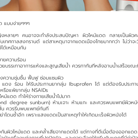
ดด แบบง่ายๆๆๆ
ญิงหลายๆ คนอาจจะกำลังประสบปัญหา ผิวไหม้แดด กลายเป็นผิวคล้ำ
ยวกับเทศกาลสงกรานต์ แต่สาเหตุมาจากแดดเมืองไทยมากกว่า ไม่ว่าจะว
ได้เหมือนกัน
ะบายความร้อน
่วยบรรเทาอาการแห้งและสูญเสียน้ำ ควรทาทันทีหลังอาบน้ำเสร็จขณะท
่องความชุ่มชื้น ฟื้นฟู ซ่อมแซมผิว
แดง ร้อน ให้รับประทานยากลุ่ม Ibuprofen ได้ แต่ต้องรับประทา
าะหรือแพ้ยากลุ่ม NSAIDs
วไหม้แดด ทำให้ร่างกายเสียน้ำไปมาก
(second degree sunburn) ห้ามเจาะ ห้ามแกะ และควรพบแพทย์ผิวหน
สั่น ควรรีบพบแพทย์ทันที
่าโดนซ้ำอีก เพราะแสงแดดเป็นสาเหตุทำให้เกิดมะเร็งผิวหนังได้
้องกันผิวไหม้แดด และคล้ำเสียจากแดดได้ แต่ทางที่ดีเมื่อต้องออกแด
้อผ้าเครื่องแต่งกายที่ปกปิดผิว และควรเลือกใช้ครีมกันแดดที่มีค่