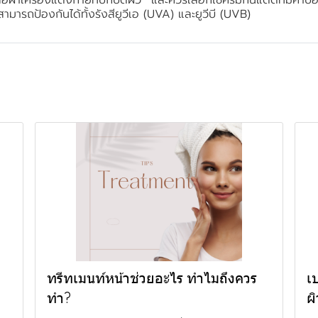
ะสามารถป้องกันได้ทั้งรังสียูวีเอ (UVA) และยูวีบี (UVB)
ทรีทเมนท์หน้าช่วยอะไร ทำไมถึงควร
เ
ทำ?
ผิ