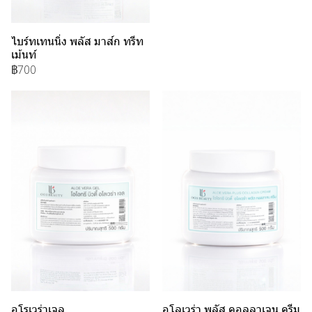
ไบร์ทเทนนิ่ง พลัส มาส์ก ทรีท
เม้นท์
฿700
อโรเวร่าเจล
อโลเวร่า พลัส คอลลาเจน ครีม