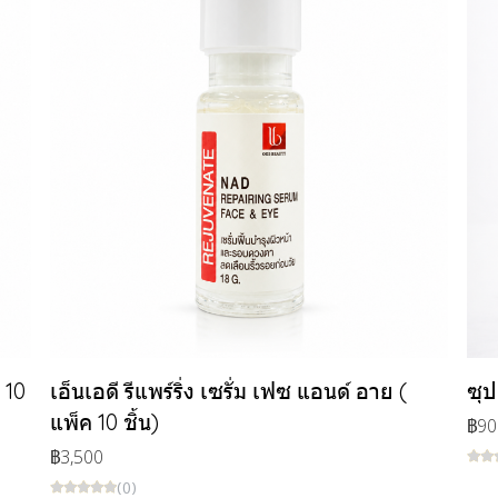
 10
เอ็นเอดี รีแพร์ริ่ง เซรั่ม เฟซ แอนด์ อาย (
ซุป
แพ็ค 10 ชิ้น)
฿90
฿3,500
(0)