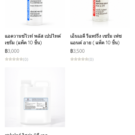
แอดวานซ์ไวท์ พลัส เปปไทด์
เอ็นเอดี รีแพร์ริ่ง เซรั่ม เฟซ
เซรั่ม (แพ็ค 10 ชิ้น)
แอนด์ อาย ( แพ็ค 10 ชิ้น)
฿3,000
฿3,500
(0)
(0)